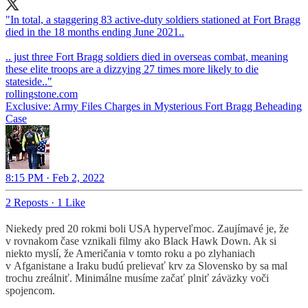
"In total, a staggering 83 active-duty soldiers stationed at Fort Bragg
died in the 18 months ending June 2021..
.. just three Fort Bragg soldiers died in overseas combat, meaning
these elite troops are a dizzying 27 times more likely to die
rollingstone.com
Exclusive: Army Files Charges in Mysterious Fort Bragg Beheading
Case
8:15 PM · Feb 2, 2022
2 Reposts
·
1 Like
Niekedy pred 20 rokmi boli USA hyperveľmoc. Zaujímavé je, že
v rovnakom čase vznikali filmy ako Black Hawk Down. Ak si
niekto myslí, že Američania v tomto roku a po zlyhaniach
v Afganistane a Iraku budú prelievať krv za Slovensko by sa mal
trochu zreálniť. Minimálne musíme začať plniť záväzky voči
spojencom.