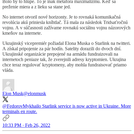
Bolo by to hlúpe. To je inak metafora maximalizmu. Keď sa
preženie miera a z lieku sa stane jed.
No internet otvoril nové horizonty. Je to rovnaká komunikačná
revolúcia akú priniesla kníhtlač. Tá mala za následok Tridsaťročnú
vojnu. A v súčasnosti zažívame rovnakú sociálnu vojnu názorových
kmeňov na internete.
Ukrajinský vicepremiér požiadal Elona Muska o Starlink na twitteri.
A získal pripojenie za pár hodín. Satelity dorazili do dvoch dní.
Ukrajinské organizácie prepojené na armádu fundraizovali na
internetoch peniaze tak, že zverejnili adresy kryptomien. Ukrajina
chce teraz regulovať kryptomeny, aby mohla fundraisovať priamo
vláda.
Elon Musk
@elonmusk
@FedorovMykhailo
Starlink service is now active in Ukraine. More
terminals en route.
10:33 PM · Feb 26, 2022