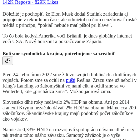
142K Reposts
·
829K Likes
Dôležité je pochopiť, že Elon Musk dodal Starlink zariadenia aj
pripojenie v rekordnom čase, ale odmietol na ňom cenzúrovať ruské
médiá z princípu, “pokiaľ nebude mať pištol pri hlave”.
To čo bola kedysi Amerika voči Británii, je dnes globálny internet
voči USA. Nový horizont a pokračovanie Západu.
Boli sme symbolická krajina, potrebujeme sa zreálniť
Pred 24. februárom 2022 sme žili vo svojich bublinách a kultúrnych
vojnách. Potom sme sa ocitli na
púšti
Reálna. Zrazu sme už neboli v
King’s Landing so žabomyšími vojnami elít, a ocitli sme sa vo
Winterfell, kde „prichádza zima“. Možno jadrová zima.
Slovensko dlhé roky nedávalo 2% HDP na obranu. Ani po 2014
a anexii Krymu nezačalo dávať 2% HDP na obranu. Máme cca 200
záložníkov. Škandinávske krajiny majú podobný počet záložníkov
ako vojakov.
Namiesto 0,33% HND na rozvojovú spoluprácu dávame dlhé roky
tak tretinu tohto nášho záväzku. Samotný záväzok je o vyše