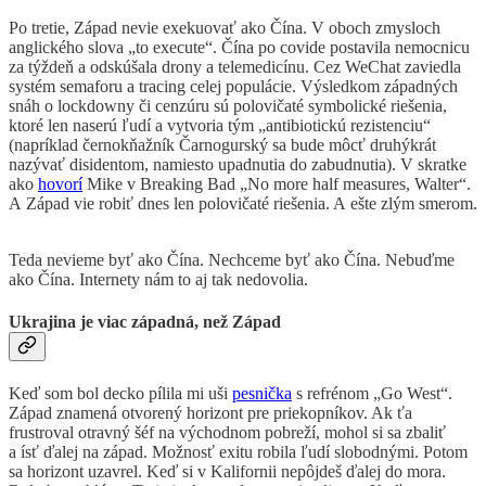
Po tretie, Západ nevie exekuovať ako Čína. V oboch zmysloch
anglického slova „to execute“. Čína po covide postavila nemocnicu
za týždeň a odskúšala drony a telemedicínu. Cez WeChat zaviedla
systém semaforu a tracing celej populácie. Výsledkom západných
snáh o lockdowny či cenzúru sú polovičaté symbolické riešenia,
ktoré len naserú ľudí a vytvoria tým „antibiotickú rezistenciu“
(napríklad černokňažník Čarnogurský sa bude môcť druhýkrát
nazývať disidentom, namiesto upadnutia do zabudnutia). V skratke
ako
hovorí
Mike v Breaking Bad „No more half measures, Walter“.
A Západ vie robiť dnes len polovičaté riešenia. A ešte zlým smerom.
Teda nevieme byť ako Čína. Nechceme byť ako Čína. Nebuďme
ako Čína. Internety nám to aj tak nedovolia.
Ukrajina je viac západná, než Západ
Keď som bol decko pílila mi uši
pesnička
s refrénom „Go West“.
Západ znamená otvorený horizont pre priekopníkov. Ak ťa
frustroval otravný šéf na východnom pobreží, mohol si sa zbaliť
a ísť ďalej na západ. Možnosť exitu robila ľudí slobodnými. Potom
sa horizont uzavrel. Keď si v Kalifornii nepôjdeš ďalej do mora.