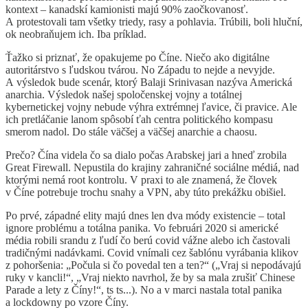
kontext – kanadskí kamionisti majú 90% zaočkovanosť.
A protestovali tam všetky triedy, rasy a pohlavia. Trúbili, boli hluční,
ok neobraňujem ich. Iba príklad.
Ťažko si priznať, že opakujeme po Číne. Niečo ako digitálne
autoritárstvo s ľudskou tvárou. No Západu to nejde a nevyjde.
A výsledok bude scenár, ktorý Balaji Srinivasan nazýva Americká
anarchia. Výsledok našej spoločenskej vojny a totálnej
kybernetickej vojny nebude výhra extrémnej ľavice, či pravice. Ale
ich pretláčanie lanom spôsobí ťah centra politického kompasu
smerom nadol. Do stále väčšej a väčšej anarchie a chaosu.
Prečo? Čína videla čo sa dialo počas Arabskej jari a hneď zrobila
Great Firewall. Nepustila do krajiny zahraničné sociálne médiá, nad
ktorými nemá root kontrolu. V praxi to ale znamená, že človek
v Číne potrebuje trochu snahy a VPN, aby túto prekážku obišiel.
Po prvé, západné elity majú dnes len dva módy existencie – total
ignore problému a totálna panika. Vo februári 2020 si americké
média robili srandu z ľudí čo berú covid vážne alebo ich častovali
tradičnými nadávkami. Covid vnímali cez šablónu vyrábania klikov
z pohoršenia: „Počula si čo povedal ten a ten?“ („Vraj si nepodávajú
ruky v kancli!“, „Vraj niekto navrhol, že by sa mala zrušiť Chinese
Parade a lety z Číny!“, ts ts...). No a v marci nastala total panika
a lockdowny po vzore Číny.