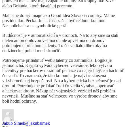
polovicu menší než majú západné krajiny. Sú krajiny ako SAE
alebo Británia, ktoré dávajú aj percento.
Mali sme dobrý image ako Good Idea Slovakia country. Máme
prezidentku. Pecka. Je na čase začať byť reálnou krajinou.
Nespoliehať sa na symbolické gestá.
Budúcnosť je v automatizácií a v dronoch. Na to aby sme sa stali
nielen automobilovou veľmocou ale aj veľmocou dronov
potrebujeme pritiahnuť talenty. To čo sa dialo dlhé roky na
cudzineckej polícii musí skončiť.
Potrebujeme pritiahnuť web3 talenty zo zahraničia. Logika je
jednoduchá. Krypto vytvára cybersec veteránov, lebo vytvára
incentívy pre hackerov ukradnúť peniaze čo najrýchlejšie a hacknúť
čo sa dá. To znamená, že táto komunita je najviac skúsená
v kybernetickej bezpečnosti. No a kybernetická bezpečnosť je nad
dronmi. Potrebujeme prilákať ľudí čo vedia vyrábať, operovať
a hackovať drony. Nákup pár vojenských vozidiel náš problém
nevyrieši. Musíme sa stať veľmocou vo výrobe dronov, aby sme
boli hodní ochrany.
Jakub Simek
@jakubsimek