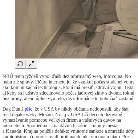
NBÚ tento týždeň vypol ďalší dezinformačný web, Infovojna. No
mám zlé správy. Fíčura internetu je, že vznikol počas studenej vojny
ako komunikačná technológia, ktorá má prežiť jadrovú vojnu. Teda
aj keby sa ľudstvo zdecimovalo počas jadrovej zimy s dvoma rokmi
bez úrody, alebo úplne vymrelo, dezinformácie tu bohužiaľ zostanú.
Dag Daniš
píše
, že v USA by nikdy občania nedopustili, aby štát
rušil nejaké weby. Možno. No aj v USA fičí decentralizované
vymazávanie pomocou veľkých firiem a vášnivých davov na
internetoch. Spomeňme si na dávnu históriu - minulý mesiac
a Kanadu. Krajina použila defakto vnútorné sankcie a zmrazila účty
kamionistom, čo protestovali proti pandemickým opatreniam. Pre