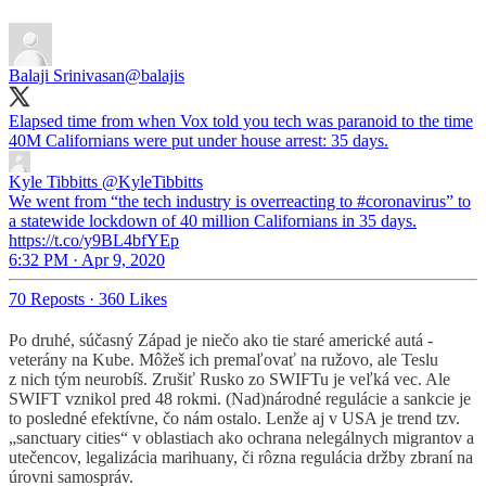
Balaji Srinivasan
@balajis
Elapsed time from when Vox told you tech was paranoid to the time
Kyle Tibbitts
@KyleTibbitts
We went from “the tech industry is overreacting to #coronavirus” to
a statewide lockdown of 40 million Californians in 35 days.
https://t.co/y9BL4bfYEp
6:32 PM · Apr 9, 2020
70 Reposts
·
360 Likes
Po druhé, súčasný Západ je niečo ako tie staré americké autá -
veterány na Kube. Môžeš ich premaľovať na ružovo, ale Teslu
z nich tým neurobíš. Zrušiť Rusko zo SWIFTu je veľká vec. Ale
SWIFT vznikol pred 48 rokmi. (Nad)národné regulácie a sankcie je
to posledné efektívne, čo nám ostalo. Lenže aj v USA je trend tzv.
„sanctuary cities“ v oblastiach ako ochrana nelegálnych migrantov a
utečencov, legalizácia marihuany, či rôzna regulácia držby zbraní na
úrovni samospráv.