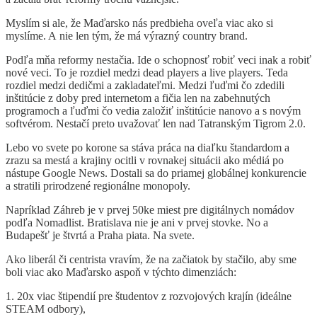
Myslím si ale, že Maďarsko nás predbieha oveľa viac ako si
myslíme. A nie len tým, že má výrazný country brand.
Podľa mňa reformy nestačia. Ide o schopnosť robiť veci inak a robiť
nové veci. To je rozdiel medzi dead players a live players. Teda
rozdiel medzi dedičmi a zakladateľmi. Medzi ľuďmi čo zdedili
inštitúcie z doby pred internetom a fičia len na zabehnutých
programoch a ľuďmi čo vedia založiť inštitúcie nanovo a s novým
softvérom. Nestačí preto uvažovať len nad Tatranským Tigrom 2.0.
Lebo vo svete po korone sa stáva práca na diaľku štandardom a
zrazu sa mestá a krajiny ocitli v rovnakej situácii ako médiá po
nástupe Google News. Dostali sa do priamej globálnej konkurencie
a stratili prirodzené regionálne monopoly.
Napríklad Záhreb je v prvej 50ke miest pre digitálnych nomádov
podľa Nomadlist. Bratislava nie je ani v prvej stovke. No a
Budapešť je štvrtá a Praha piata. Na svete.
Ako liberál či centrista vravím, že na začiatok by stačilo, aby sme
boli viac ako Maďarsko aspoň v týchto dimenziách:
1. 20x viac štipendií pre študentov z rozvojových krajín (ideálne
STEAM odbory),