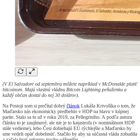
(V El Salvadore od septembra môžete napríklad v McDonalde platiť
bitcoinom. Majú vlastnú vládnu Bitcoin Lightning peňaženku a
každý občan dostal do nej 30 dolárov).
Na Postoji som si prečítal dobrý
článok
Lukáša Krivošíka o tom, že
Maďarsko nás ekonomicky predbehlo v HDP na hlavu v kúpnej
parite. Stalo sa to už v roku 2019, za Pellegriniho. A podľa autora
článku to je zaujímavé, ale nie je to katastrofa (v nominálnom HDP
stále vedieme), lebo Česi dobiehajú EÚ rýchlejšie a Maďarsko by
sme vedeli opäť dobehnúť. Stačilo by aby sa súčasná vláda zobudila
a začala brať reformy trochu vážnejšie.