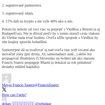
2. registrované partnerstvá,
3. registrovaný islam,
4. 15% daň na krypto a nie vyše 40% ako u nás.
Potom by nebolo od veci viac sa prepojiť s Viedňou a Brnom (a aj
Budapešťou). Nie je dôvod prečo by v tomto storočí cesta vlakom
do Viedne mala trvať hodinu. Oveľa užšie spojenie s Viedňou by
obe krajiny spravilo bohatšími.
Samozrejme dá sa uvažovať aj nad oveľa viac scifi vecami ako
inovačné zóny (pre drony, AI, samoriadiace autá...) alebo len
propagovať Bratislavu či Slovensko na twitteri tak ako starosta
Francis Suarez propaguje Miami (a dokázal za rok pritiahnuť
desiatky miliárd kapitálu).
Mayor Francis Suarez
@FrancisSuarez
How can I help?
delian 🇺🇸🇺🇸🇺🇸
@zebulgar