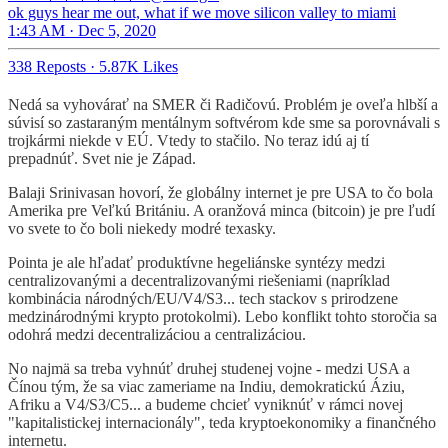
ok guys hear me out, what if we move silicon valley to miami
1:43 AM · Dec 5, 2020
338 Reposts
·
5.87K Likes
Nedá sa vyhovárať na SMER či Radičovú. Problém je oveľa hlbší a
súvisí so zastaraným mentálnym softvérom kde sme sa porovnávali s
trojkármi niekde v EÚ. Vtedy to stačilo. No teraz idú aj tí
prepadnúť. Svet nie je Západ.
Balaji Srinivasan hovorí, že globálny internet je pre USA to čo bola
Amerika pre Veľkú Britániu. A oranžová minca (bitcoin) je pre ľudí
vo svete to čo boli niekedy modré texasky.
Pointa je ale hľadať produktívne hegeliánske syntézy medzi
centralizovanými a decentralizovanými riešeniami (napríklad
kombinácia národných/EU/V4/S3... tech stackov s prirodzene
medzinárodnými krypto protokolmi). Lebo konflikt tohto storočia sa
odohrá medzi decentralizáciou a centralizáciou.
No najmä sa treba vyhnúť druhej studenej vojne - medzi USA a
Čínou tým, že sa viac zameriame na Indiu, demokratickú Áziu,
Afriku a V4/S3/C5... a budeme chcieť vyniknúť v rámci novej
"kapitalistickej internacionály", teda kryptoekonomiky a finančného
internetu.